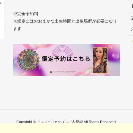
※完全予約制
※鑑定にはおおまかな出生時間と出生場所が必要になり
ます
Copyright © アンジェリカのインド占星術 All Rights Reserved.
by
WordPress
with
Lightning Theme
&
VK All in One Expansion Unit
by
Vektor,Inc.
t