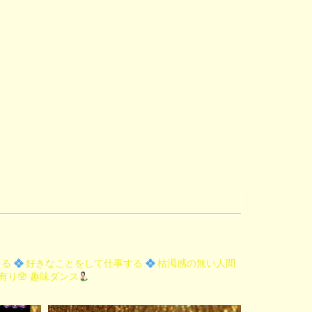
きる
好きなことをして仕事する
枯渇感の無い人間
り🪬
趣味ダンス