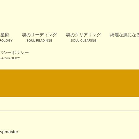
占星術
魂のリーディング
魂のクリアリング
綺麗な肌にな
OROLOGY
SOUL-READINNG
SOUL-CLEARING
バシーポリシー
VACY-POLICY
wpmaster