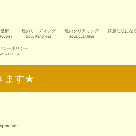
占星術
魂のリーディング
魂のクリアリング
綺麗な肌にな
OROLOGY
SOUL-READINNG
SOUL-CLEARING
バシーポリシー
VACY-POLICY
きます★
wpmaster