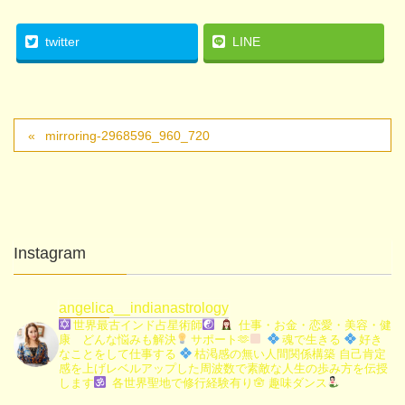
twitter
LINE
mirroring-2968596_960_720
Instagram
angelica__indianastrology
世界最古インド占星術師
仕事・お金・恋愛・美容・健
康 どんな悩みも解決
サポート🫶
魂で生きる
好き
なことをして仕事する
枯渇感の無い人間関係構築
自己肯定
感を上げレベルアップした周波数で素敵な人生の歩み方を伝授
します
各世界聖地で修行経験有り🪬
趣味ダンス