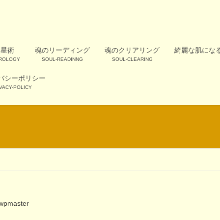
占星術
魂のリーディング
魂のクリアリング
綺麗な肌にな
OROLOGY
SOUL-READINNG
SOUL-CLEARING
バシーポリシー
VACY-POLICY
wpmaster