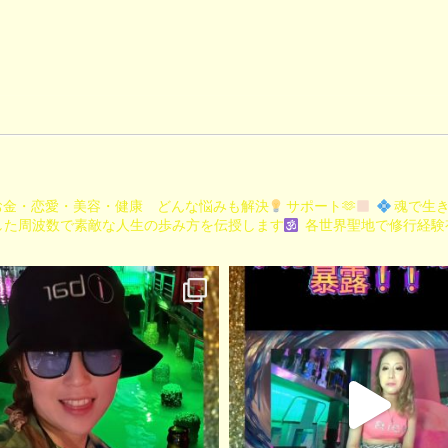
金・恋愛・美容・健康 どんな悩みも解決
サポート🫶
魂で生
した周波数で素敵な人生の歩み方を伝授します
各世界聖地で修行経験有