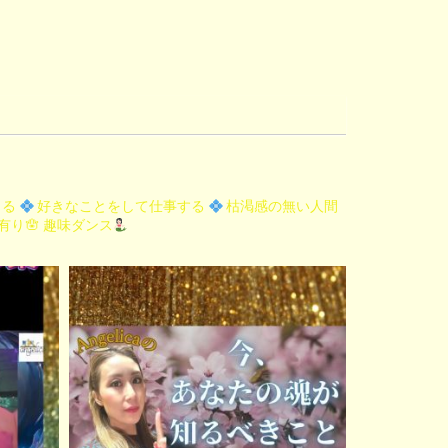
きる
好きなことをして仕事する
枯渇感の無い人間
り🪬
趣味ダンス