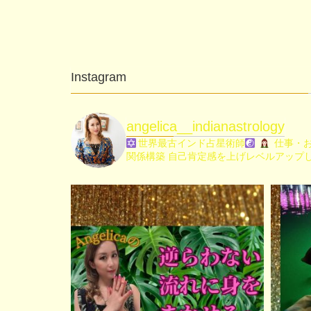
Instagram
angelica__indianastrology
世界最古インド占星術師
仕事・お
関係構築
自己肯定感を上げレベルアップ