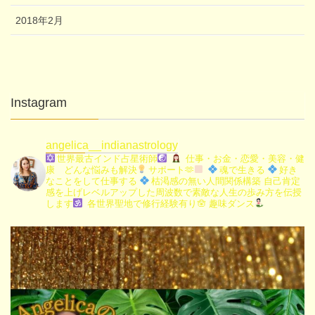
2018年2月
Instagram
angelica__indianastrology
世界最古インド占星術師
仕事・お金・恋愛・美容・健
康 どんな悩みも解決
サポート🫶
魂で生きる
好き
なことをして仕事する
枯渇感の無い人間関係構築
自己肯定
感を上げレベルアップした周波数で素敵な人生の歩み方を伝授
します
各世界聖地で修行経験有り🪬
趣味ダンス