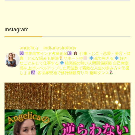
Instagram
angelica__indianastrology
世界最古インド占星術師
仕事・お金・恋愛・美容・健
康 どんな悩みも解決
サポート🫶
魂で生きる
好き
なことをして仕事する
枯渇感の無い人間関係構築
自己肯定
感を上げレベルアップした周波数で素敵な人生の歩み方を伝授
します
各世界聖地で修行経験有り🪬
趣味ダンス