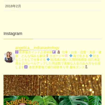
2018年2月
Instagram
angelica__indianastrology
世界最古インド占星術師
仕事・お金・恋愛・美容・健
康 どんな悩みも解決
サポート🫶
魂で生きる
好き
なことをして仕事する
枯渇感の無い人間関係構築
自己肯定
感を上げレベルアップした周波数で素敵な人生の歩み方を伝授
します
各世界聖地で修行経験有り🪬
趣味ダンス