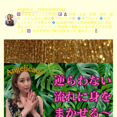
angelica__indianastrology
世界最古インド占星術師
仕事・お金・恋愛・美容・健
康 どんな悩みも解決
サポート🫶
魂で生きる
好き
なことをして仕事する
枯渇感の無い人間関係構築
自己肯定
感を上げレベルアップした周波数で素敵な人生の歩み方を伝授
します
各世界聖地で修行経験有り🪬
趣味ダンス